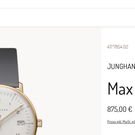
yes
Armbänder
Halsschmuck
47/7854.02
JUNGHA
Max 
875,00 €
Preise inkl. MwSt. i