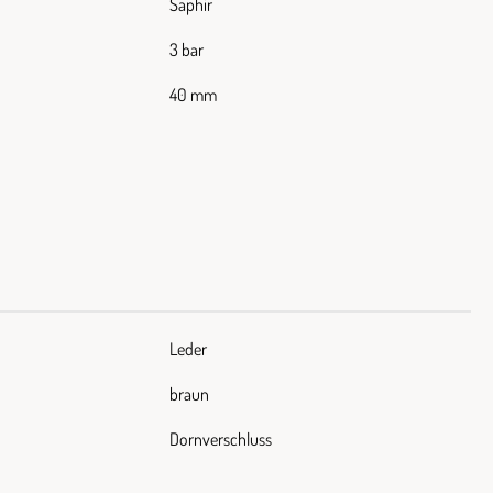
Saphir
3 bar
40 mm
Leder
braun
Dornverschluss