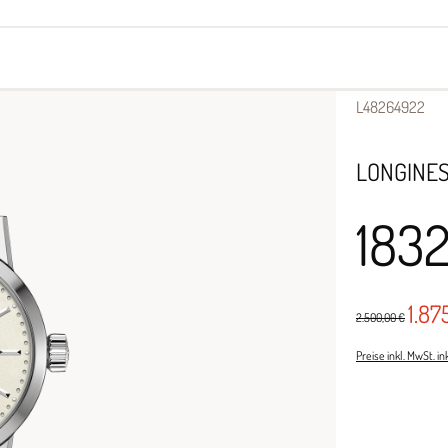
yes
Armbänder
Halsschmuck
L48264922
LONGINE
183
1.87
2.500,00 €
Preise inkl. MwSt. i