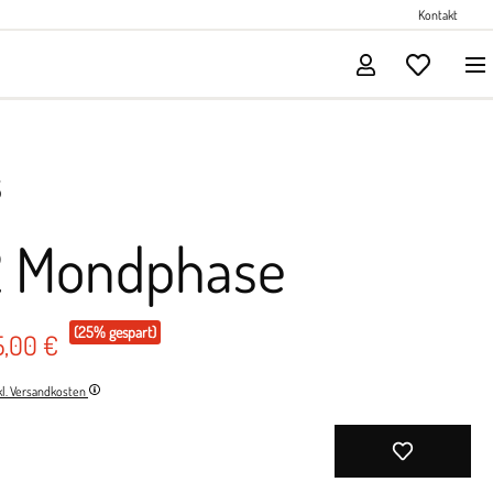
Perlenschmuck
Kontakt
Solitärschmuck
S
2 Mondphase
(25% gespart)
5,00 €
nkl. Versandkosten