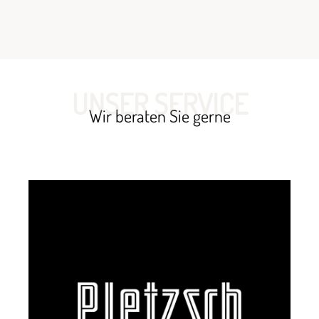
UNSER SERVICE
Wir beraten Sie gerne