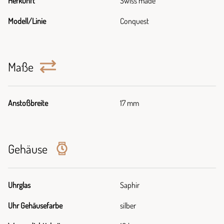
Herkunft
Swiss made
Modell/Linie
Conquest
Maße
Anstoßbreite
17 mm
Gehäuse
Uhrglas
Saphir
Uhr Gehäusefarbe
silber