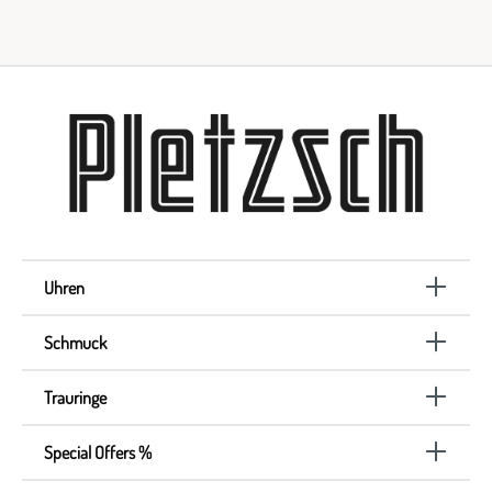
Uhren
Schmuck
Trauringe
Special Offers %