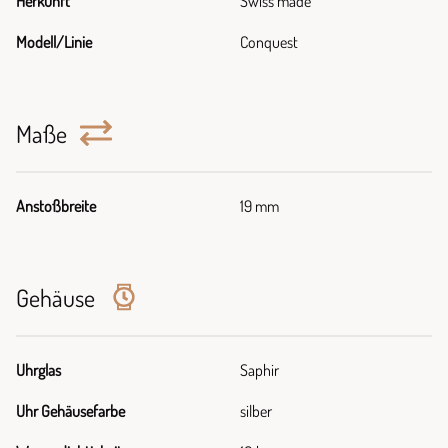
Herkunft
Swiss made
Modell/Linie
Conquest
Maße
Anstoßbreite
19 mm
Gehäuse
Uhrglas
Saphir
Uhr Gehäusefarbe
silber