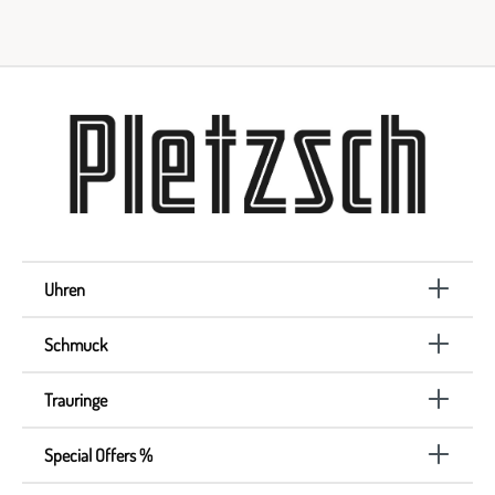
Uhren
Schmuck
Trauringe
Special Offers %