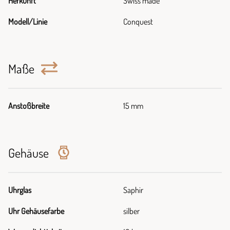
Herkunft
Swiss made
Modell/Linie
Conquest
Maße
Anstoßbreite
15 mm
Gehäuse
Uhrglas
Saphir
Uhr Gehäusefarbe
silber