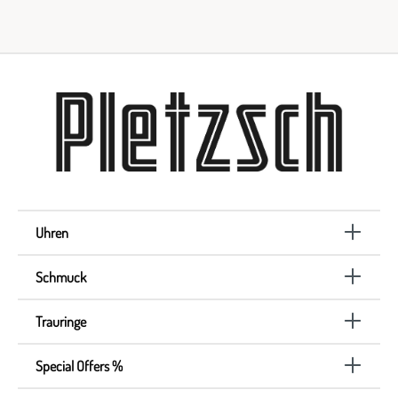
Uhren
Schmuck
Trauringe
Special Offers %