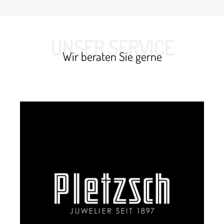
UNSER SERVICE
Wir beraten Sie gerne