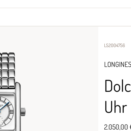
yes
Armbänder
Halsschmuck
L52004756
LONGINE
Dolc
Uhr
2.050,00 