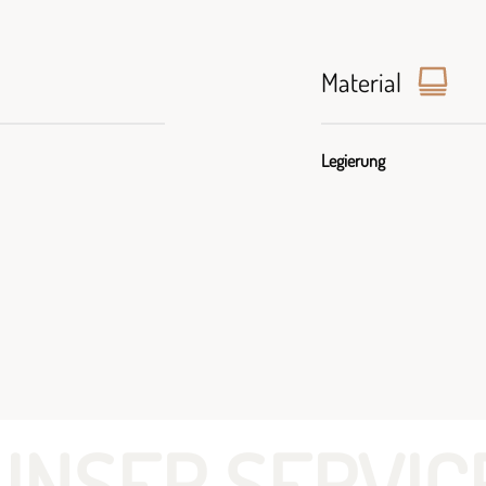
Material
Legierung
UNSER SERVIC