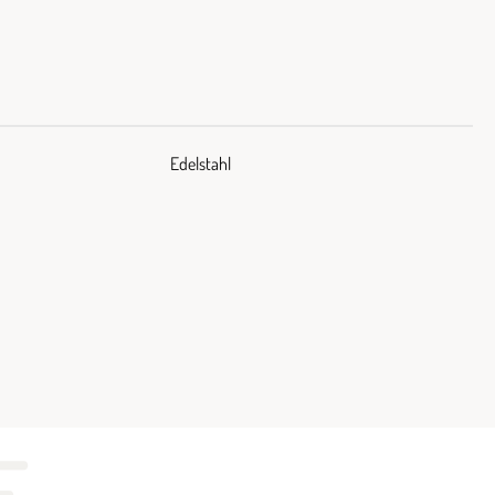
Edelstahl
E