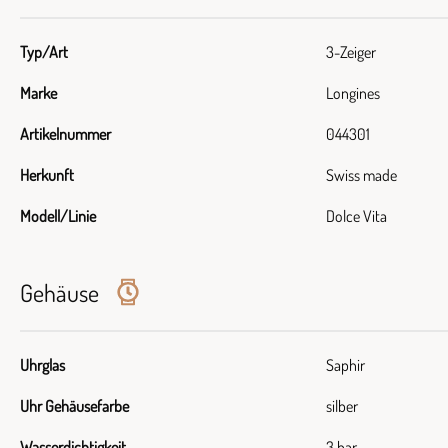
Typ/Art
3-Zeiger
Marke
Longines
Artikelnummer
044301
Herkunft
Swiss made
Modell/Linie
Dolce Vita
Gehäuse
Uhrglas
Saphir
Uhr Gehäusefarbe
silber
Wasserdichtigkeit
3 bar