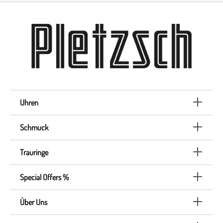
Uhren
Schmuck
Trauringe
Special Offers %
Über Uns