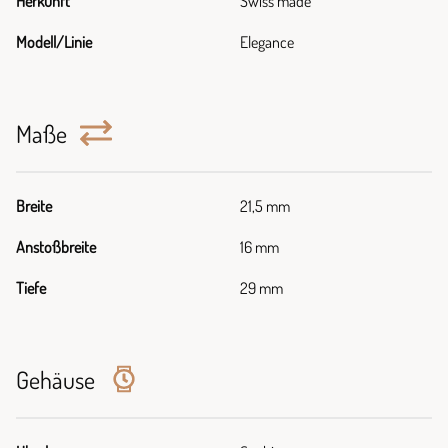
Herkunft
Swiss made
Modell/Linie
Elegance
Maße
Breite
21,5 mm
Anstoßbreite
16 mm
Tiefe
29 mm
Gehäuse