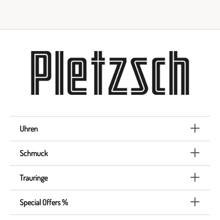
Uhren
Schmuck
Trauringe
Special Offers %