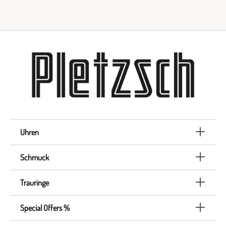
Uhren
Schmuck
Trauringe
Special Offers %