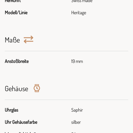
Herkunft
Swiss made
Modell/Linie
Heritage
Maße
Anstoßbreite
19 mm
Gehäuse
Uhrglas
Saphir
Uhr Gehäusefarbe
silber