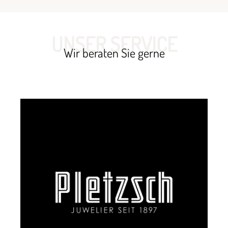
UNSER SERVICE
Wir beraten Sie gerne