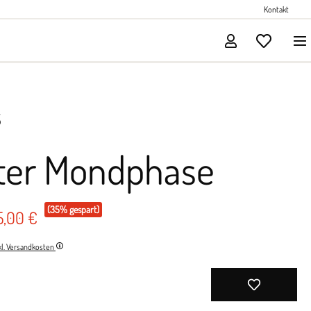
Perlenschmuck
Kontakt
Solitärschmuck
S
ter Mondphase
(35% gespart)
5,00 €
nkl. Versandkosten