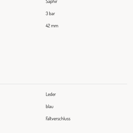
Saphir
3 bar
42 mm
Leder
blau
Faltverschluss