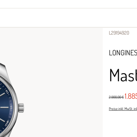
yes
Armbänder
Halsschmuck
L29194920
LONGINE
Mas
1.88
2.900,00 €
Preise inkl. MwSt. i