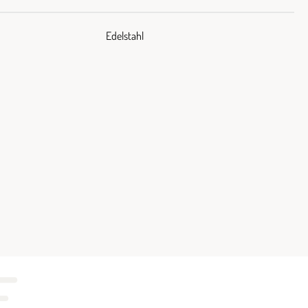
Edelstahl
E