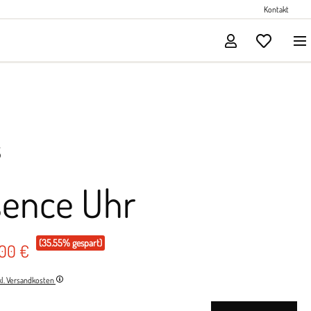
Perlenschmuck
Kontakt
Solitärschmuck
S
sence Uhr
(35.55% gespart)
,00 €
nkl. Versandkosten