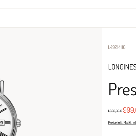
yes
Armbänder
Halsschmuck
L49214116
LONGINE
Pre
999
1.550,00 €
Preise inkl. MwSt. i