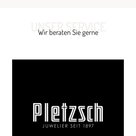
UNSER SERVICE
Wir beraten Sie gerne