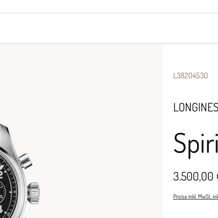
yes
Armbänder
Halsschmuck
L38204530
LONGINE
Spir
3.500,00 
Preise inkl. MwSt. i