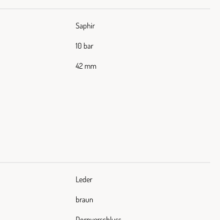
Saphir
10 bar
42 mm
Leder
braun
Dornverschluss