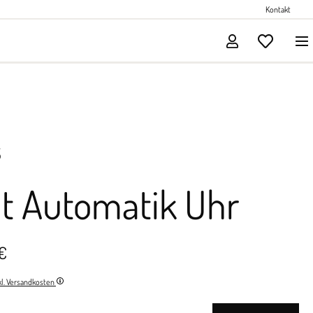
Perlenschmuck
Kontakt
Solitärschmuck
S
it Automatik Uhr
€
nkl. Versandkosten