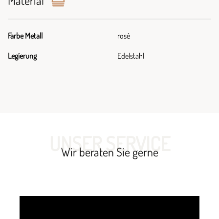
Material
Farbe Metall
rosé
Legierung
Edelstahl
UNSER SERVICE
Wir beraten Sie gerne