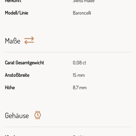
Herkunft
Swiss made
Modell/Linie
Baroncelli
Maße
Carat Gesamtgewicht
0,08 ct
Anstoßbreite
15 mm
Höhe
8,7 mm
Gehäuse