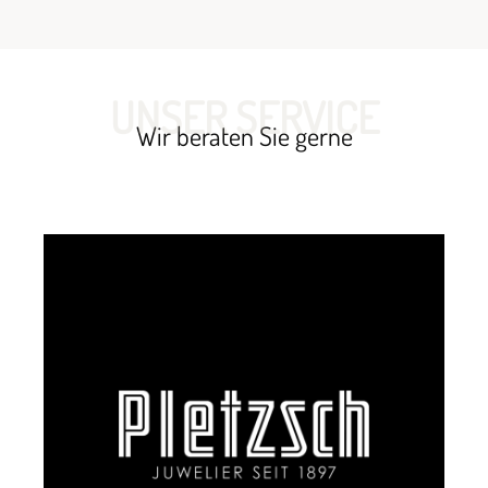
UNSER SERVICE
Wir beraten Sie gerne