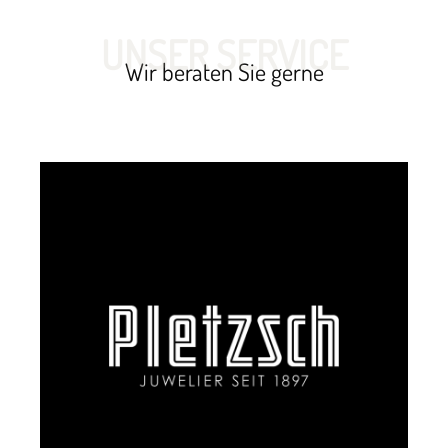
UNSER SERVICE
Wir beraten Sie gerne