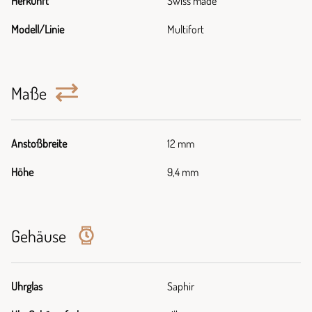
Herkunft
Swiss made
Modell/Linie
Multifort
Maße
Anstoßbreite
12 mm
Höhe
9,4 mm
Gehäuse
Uhrglas
Saphir