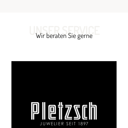
UNSER SERVICE
Wir beraten Sie gerne