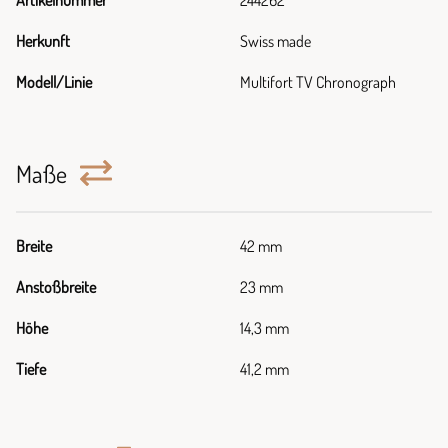
Artikelnummer
244262
Herkunft
Swiss made
Modell/Linie
Multifort TV Chronograph
Maße
Breite
42 mm
Anstoßbreite
23 mm
Höhe
14,3 mm
Tiefe
41,2 mm