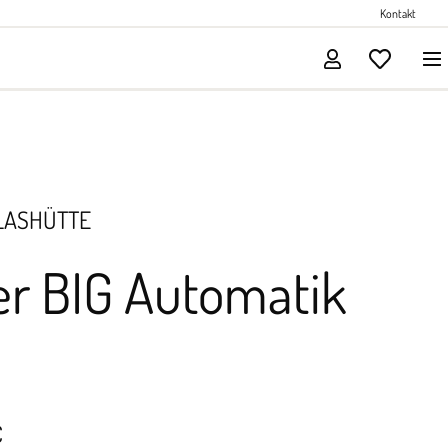
Perlenschmuck
Kontakt
Solitärschmuck
LASHÜTTE
er BIG Automatik
€