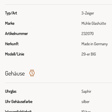
Typ/Art
3-Zeiger
Marke
Mühle Glashütte
Artikelnummer
232070
Herkunft
Made in Germany
Modell/Linie
29-er BIG
Gehäuse
Uhrglas
Saphir
Uhr Gehäusefarbe
silber
Wasserdichtigkeit
10 bar