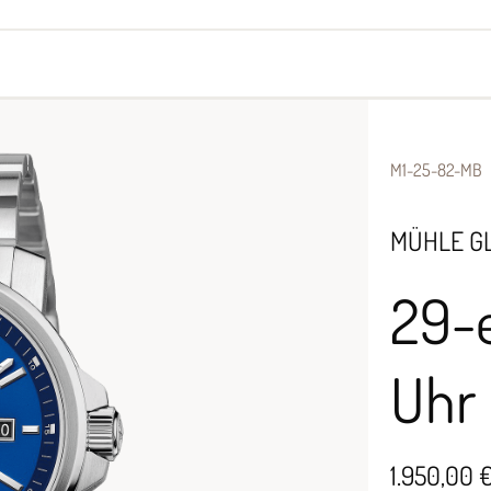
yes
Armbänder
Halsschmuck
M1-25-82-MB
MÜHLE G
29-
Uhr
1.950,00 