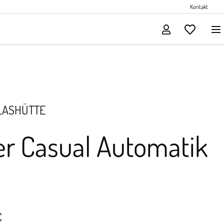
Perlenschmuck
Kontakt
Solitärschmuck
LASHÜTTE
er Casual Automatik
€