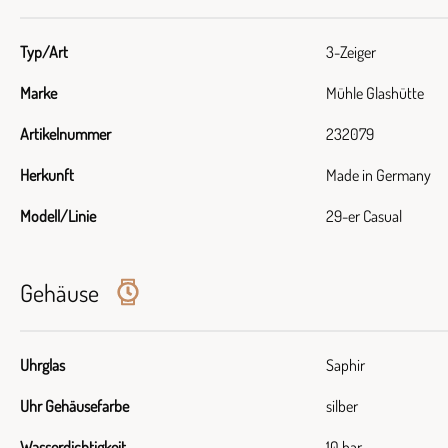
Typ/Art
3-Zeiger
Marke
Mühle Glashütte
Artikelnummer
232079
Herkunft
Made in Germany
Modell/Linie
29-er Casual
Gehäuse
Uhrglas
Saphir
Uhr Gehäusefarbe
silber
Wasserdichtigkeit
10 bar