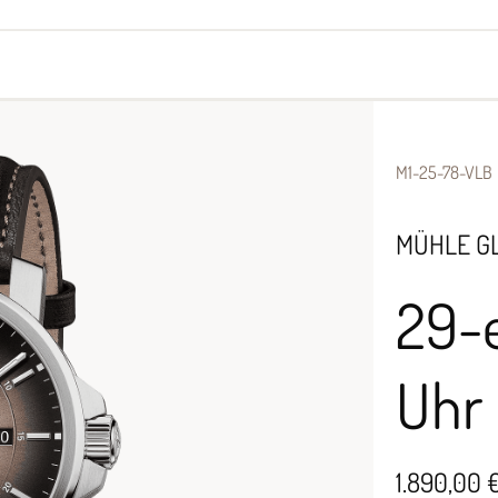
yes
Armbänder
Halsschmuck
M1-25-78-VLB
MÜHLE G
29-
Uhr
1.890,00 