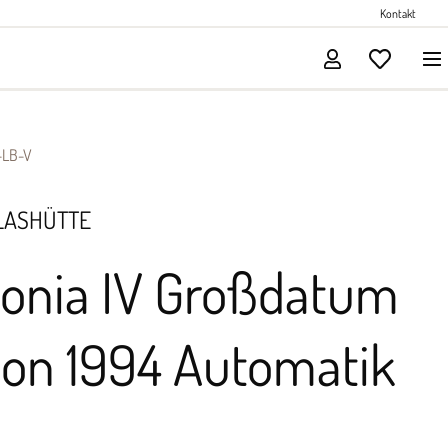
Perlenschmuck
Kontakt
Solitärschmuck
-LB-V
LASHÜTTE
tonia IV Großdatum
ion 1994 Automatik