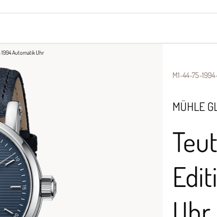
yes
Armbänder
Halsschmuck
 1994 Automatik Uhr
M1-44-75-1994
MÜHLE G
Teu
Edit
Uhr