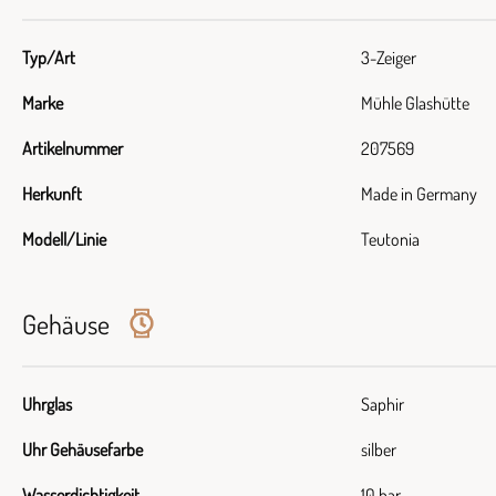
Typ/Art
3-Zeiger
Marke
Mühle Glashütte
Artikelnummer
207569
Herkunft
Made in Germany
Modell/Linie
Teutonia
Gehäuse
Uhrglas
Saphir
Uhr Gehäusefarbe
silber
Wasserdichtigkeit
10 bar