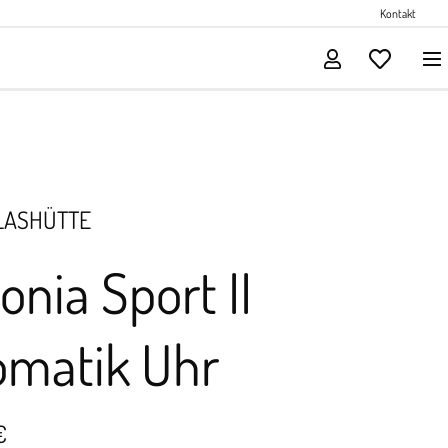
Perlenschmuck
Kontakt
Solitärschmuck
LASHÜTTE
onia Sport II
omatik Uhr
€