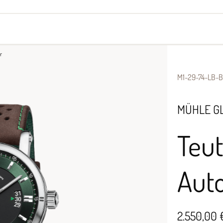
yes
Armbänder
Halsschmuck
r
M1-29-74-LB-B
MÜHLE G
Teut
Aut
2.550,00 