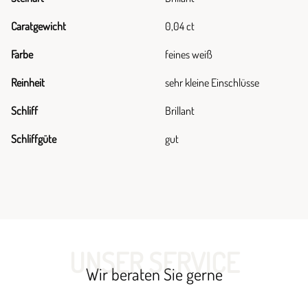
Caratgewicht
0,04 ct
Farbe
feines weiß
Reinheit
sehr kleine Einschlüsse
Schliff
Brillant
Schliffgüte
gut
UNSER SERVICE
Wir beraten Sie gerne