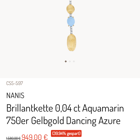
CS5-597
NANIS
Brillantkette 0,04 ct Aquamarin
750er Gelbgold Dancing Azure
(39.94% gespart)
949,00 €
1.580,00 €