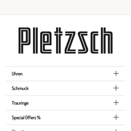
Uhren
Schmuck
Trauringe
Special Offers %