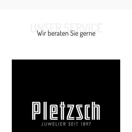
UNSER SERVICE
Wir beraten Sie gerne