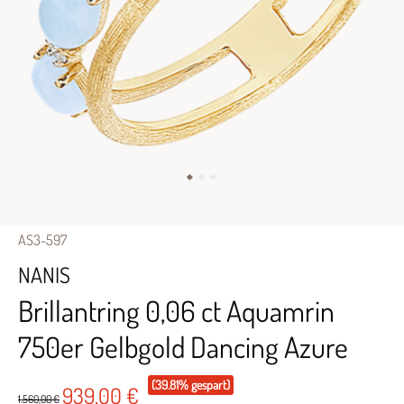
AS3-597
NANIS
Brillantring 0,06 ct Aquamrin
750er Gelbgold Dancing Azure
(39.81% gespart)
939,00 €
1.560,00 €