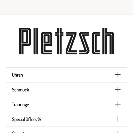
Uhren
Schmuck
Trauringe
Special Offers %