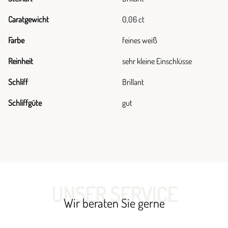
Caratgewicht
0,06 ct
Farbe
feines weiß
Reinheit
sehr kleine Einschlüsse
Schliff
Brillant
Schliffgüte
gut
UNSER SERVICE
Wir beraten Sie gerne