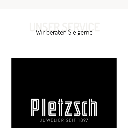
UNSER SERVICE
Wir beraten Sie gerne