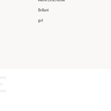
Brillant
gut
E