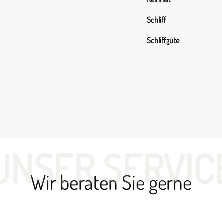
Schliff
Schliffgüte
UNSER SERVIC
Wir beraten Sie gerne