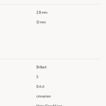
2,8 mm
51 mm
Brillant
5
0,4 ct
cinnamon
kleine Einschlüsse