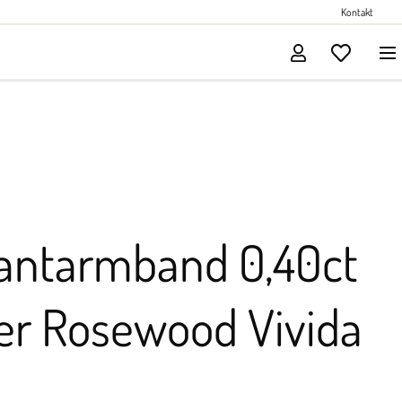
Perlenschmuck
Kontakt
Solitärschmuck
lantarmband 0,40ct
er Rosewood Vivida
€