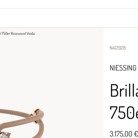
yes
Armbänder
Halsschmuck
ct 750er Rosewood Vivida
N412928
NIESSING
Bril
750
3.175,00 