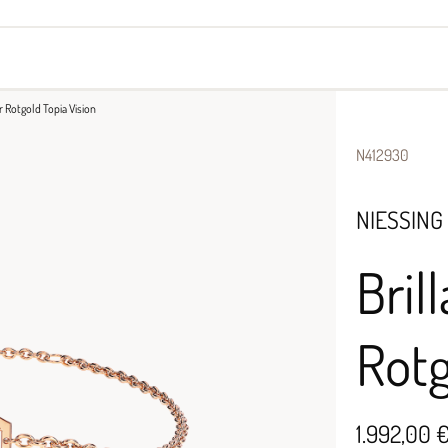
yes
Armbänder
Halsschmuck
 Rotgold Topia Vision
N412930
NIESSING
Bri
Rotg
1.992,00 