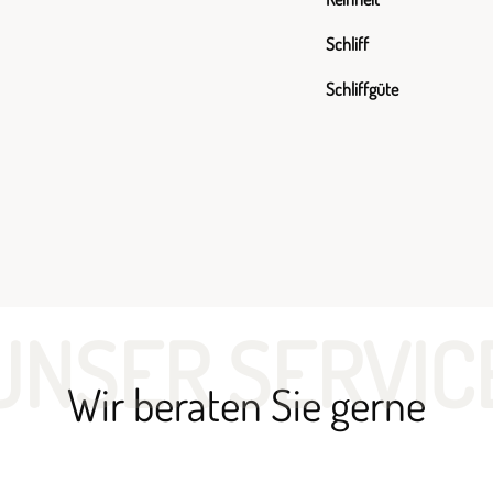
Schliff
Schliffgüte
UNSER SERVIC
Wir beraten Sie gerne