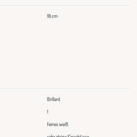
18 cm
Brillant
1
feines weiß
sehr gleine Einschlüsse