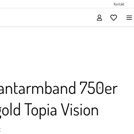
Perlenschmuck
Kontakt
Solitärschmuck
llantarmband 750er
old Topia Vision
€