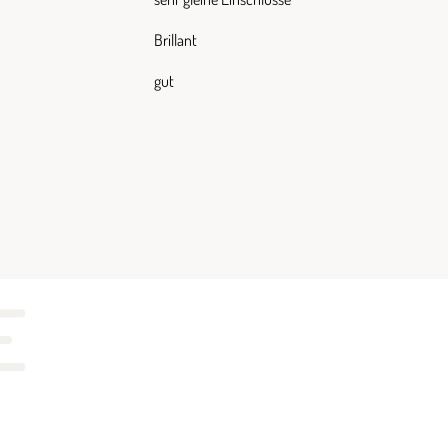
Brillant
gut
E