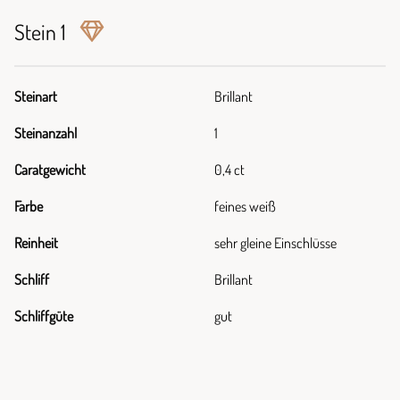
Stein 1
Steinart
Brillant
Steinanzahl
1
Caratgewicht
0,4 ct
Farbe
feines weiß
Reinheit
sehr gleine Einschlüsse
Schliff
Brillant
Schliffgüte
gut