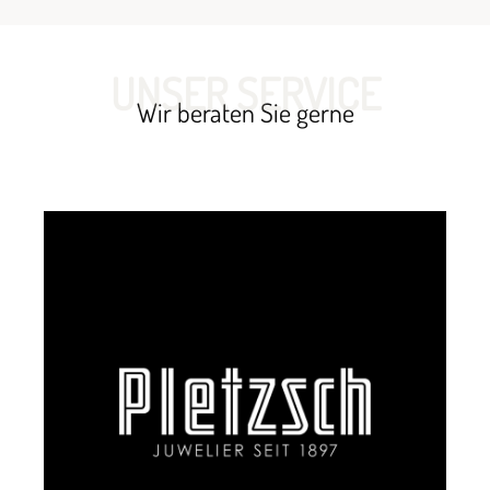
UNSER SERVICE
Wir beraten Sie gerne