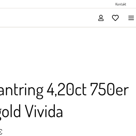
Perlenschmuck
Kontakt
Solitärschmuck
lantring 4,20ct 750er
old Vivida
€