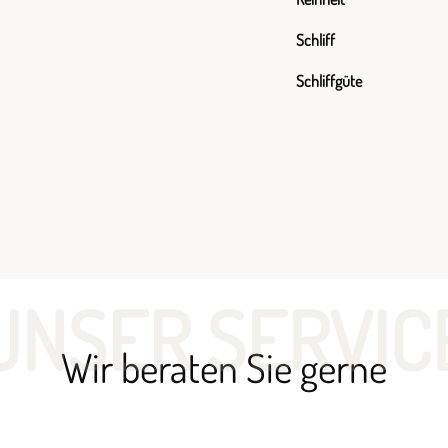
Schliff
Schliffgüte
UNSER SERVIC
Wir beraten Sie gerne