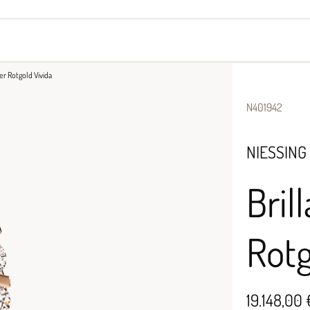
yes
Armbänder
Halsschmuck
0er Rotgold Vivida
N401942
NIESSING
Bril
Rotg
19.148,00 