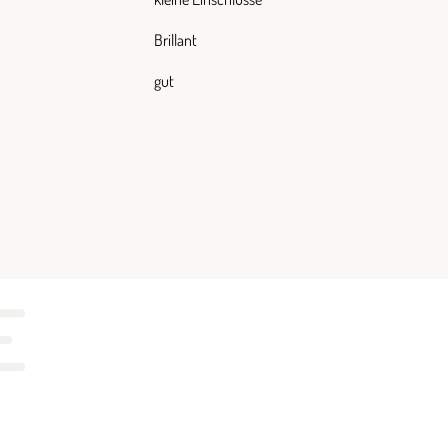
Brillant
gut
E