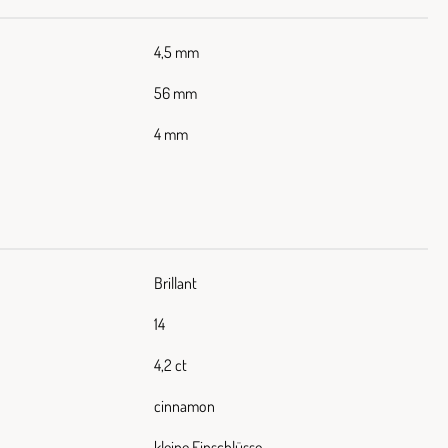
4,5 mm
56 mm
4 mm
Brillant
14
4,2 ct
cinnamon
kleine Einschlüsse