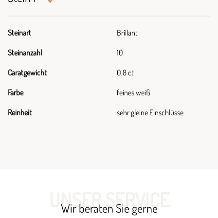
Steinart
Brillant
Steinanzahl
10
Caratgewicht
0,8 ct
Farbe
feines weiß
Reinheit
sehr gleine Einschlüsse
UNSER SERVICE
Wir beraten Sie gerne