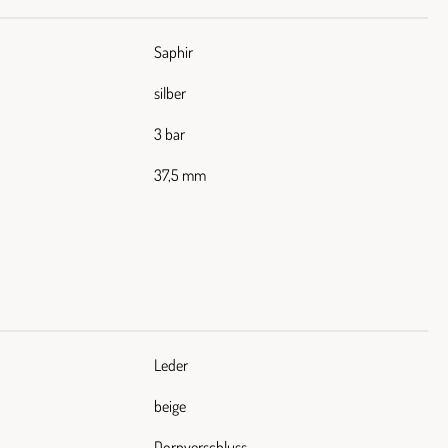
Saphir
silber
3 bar
37,5 mm
Leder
beige
Dornverschluss