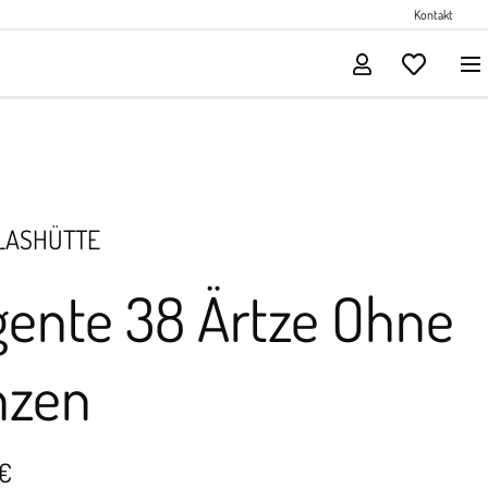
Perlenschmuck
Kontakt
Solitärschmuck
LASHÜTTE
gente 38 Ärtze Ohne
nzen
 €