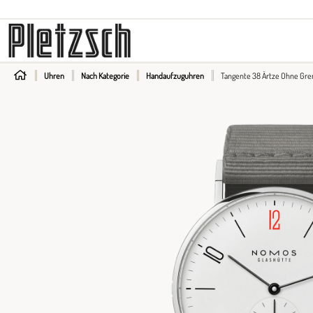
Longines
Fope
Zenith
Sparkling E
Maurice Lacroix
Gellner
Wellendorff
Uhren
Nach Kategorie
Handaufzuguhren
Tangente 38 Ärtze Ohne Gr