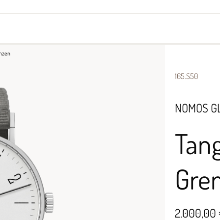
yes
Armbänder
Halsschmuck
enzen
165.S50
NOMOS G
Tan
Gre
2.000,00