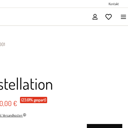
Perlenschmuck
Kontakt
Solitärschmuck
001
tellation
(23.61% gespart)
00,00 €
nkl. Versandkosten