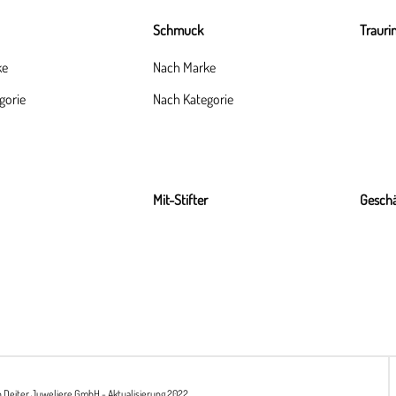
Schmuck
Trauri
ke
Nach Marke
gorie
Nach Kategorie
Mit-Stifter
Geschä
h Deiter Juweliere GmbH - Aktualisierung 2022