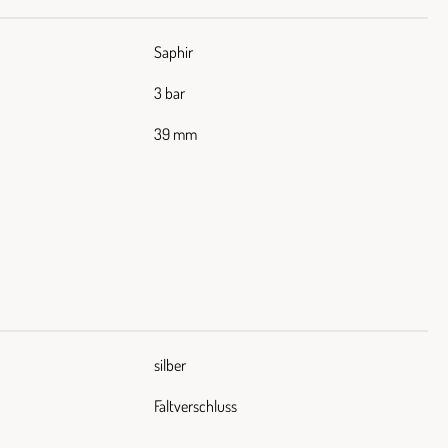
Saphir
3 bar
39 mm
silber
Faltverschluss