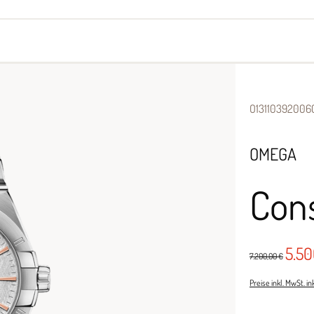
yes
Armbänder
Halsschmuck
O13110392006
OMEGA
Cons
5.5
7.200,00 €
Preise inkl. MwSt. i