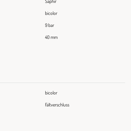
Saphir
bicolor
9 bar
40 mm
bicolor
Faltverschluss