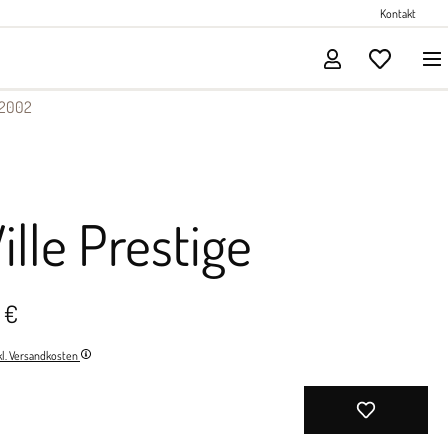
Perlenschmuck
Kontakt
Solitärschmuck
2002
ille Prestige
 €
nkl. Versandkosten