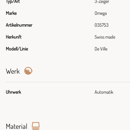
Typ/Art
3-Zeiger
Marke
Omega
Artikelnummer
035753
Herkunft
Swiss made
Modell/Linie
De Ville
Werk
Uhrwerk
Automatik
Material