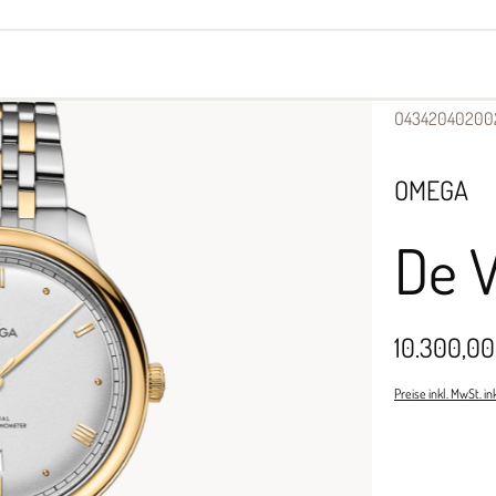
yes
Armbänder
Halsschmuck
O4342040200
OMEGA
De V
10.300,00
Preise inkl. MwSt. i