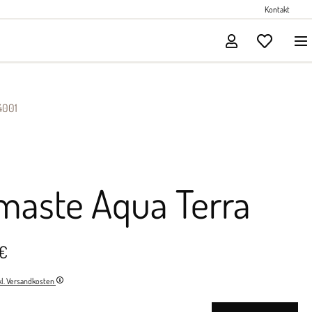
Perlenschmuck
Kontakt
Solitärschmuck
4001
maste Aqua Terra
 €
nkl. Versandkosten