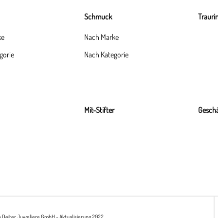
Schmuck
Trauri
ke
Nach Marke
gorie
Nach Kategorie
Mit-Stifter
Geschä
h Deiter Juweliere GmbH - Aktualisierung 2022