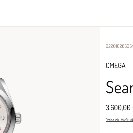
yes
Armbänder
Halsschmuck
O2201028605
OMEGA
Sea
3.600,00
Preise inkl. MwSt. i