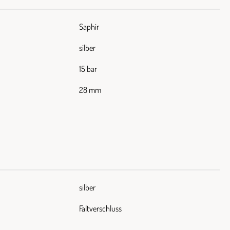
Saphir
silber
15 bar
28 mm
silber
Faltverschluss