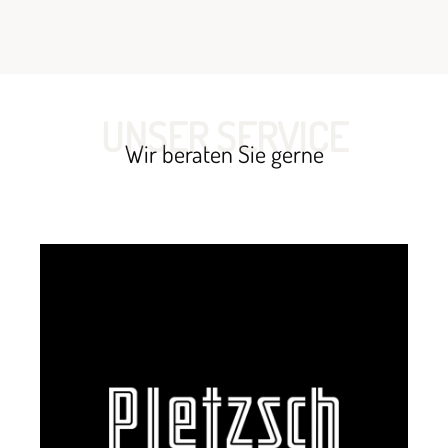
UNSER SERVICE
Wir beraten Sie gerne