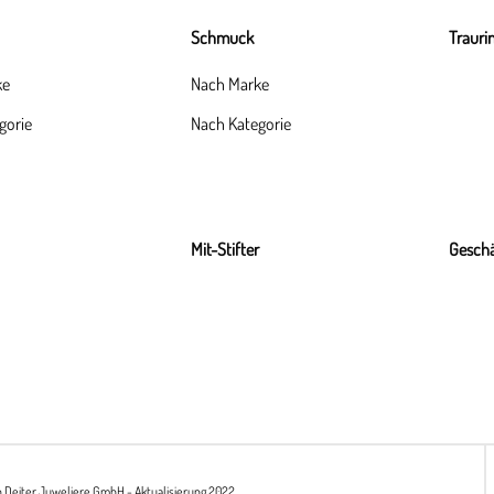
Schmuck
Trauri
ke
Nach Marke
gorie
Nach Kategorie
Mit-Stifter
Geschä
h Deiter Juweliere GmbH - Aktualisierung 2022