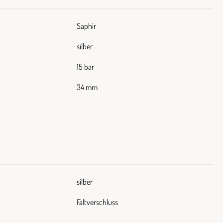
Saphir
silber
15 bar
34 mm
silber
Faltverschluss