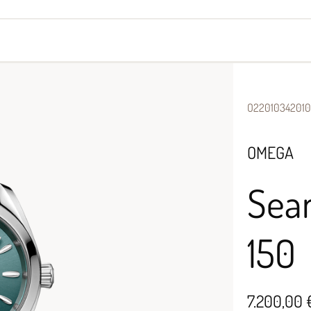
yes
Armbänder
Halsschmuck
O22010342010
OMEGA
Sea
150
7.200,00 