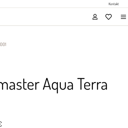
Perlenschmuck
Kontakt
Solitärschmuck
001
master Aqua Terra
€