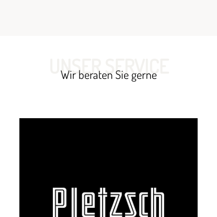
UNSER SERVICE
Wir beraten Sie gerne