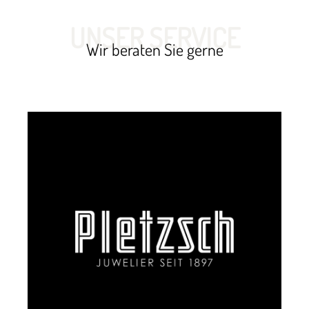
UNSER SERVICE
Wir beraten Sie gerne