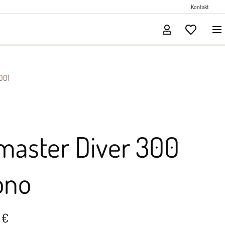
Perlenschmuck
Kontakt
Solitärschmuck
001
master Diver 300
ono
 €