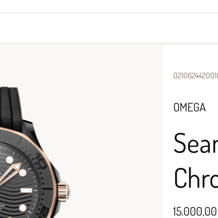
yes
Armbänder
Halsschmuck
O21062442001
OMEGA
Sea
Chr
15.000,00