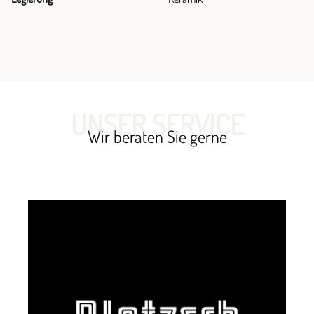
UNSER SERVICE
Wir beraten Sie gerne