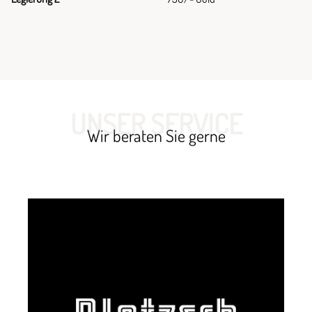
UNSER SERVICE
Wir beraten Sie gerne