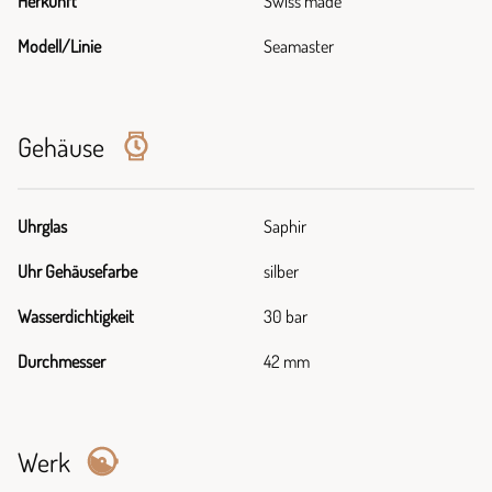
Herkunft
Swiss made
Modell/Linie
Seamaster
Gehäuse
Uhrglas
Saphir
Uhr Gehäusefarbe
silber
Wasserdichtigkeit
30 bar
Durchmesser
42 mm
Werk