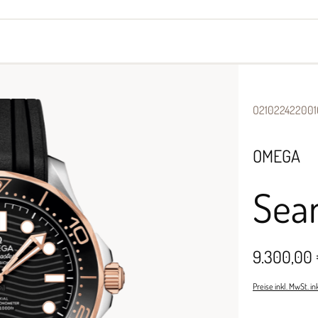
yes
Armbänder
Halsschmuck
O2102242200
OMEGA
Sea
9.300,00
Preise inkl. MwSt. i