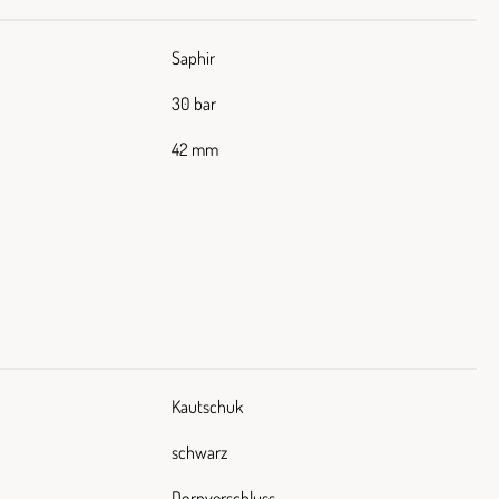
Saphir
30 bar
42 mm
Kautschuk
schwarz
Dornverschluss