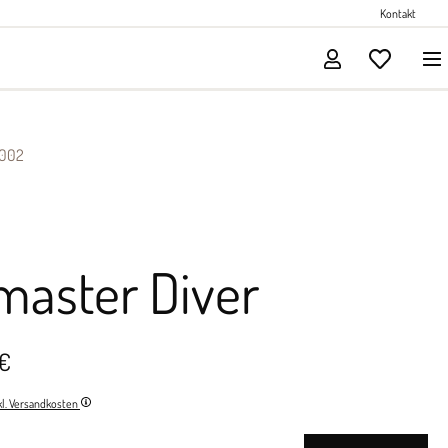
Perlenschmuck
Kontakt
Solitärschmuck
1002
master Diver
 €
nkl. Versandkosten