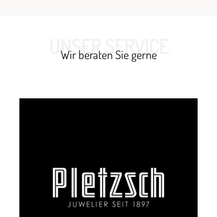
UNSER SERVICE
Wir beraten Sie gerne