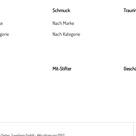
Schmuck
Trauri
ke
Nach Marke
gorie
Nach Kategorie
Mit-Stifter
Geschä
h Deiter Juweliere GmbH - Aktualisierung 2022