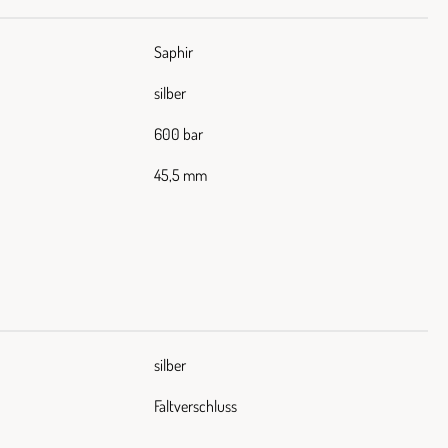
Saphir
silber
600 bar
45,5 mm
silber
Faltverschluss