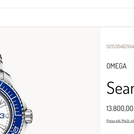
yes
Armbänder
Halsschmuck
O21530462104
OMEGA
Sea
13.800,00
Preise inkl. MwSt. i