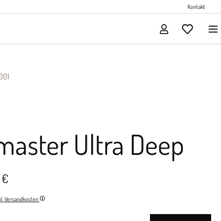
Perlenschmuck
Kontakt
Solitärschmuck
001
master Ultra Deep
 €
nkl. Versandkosten