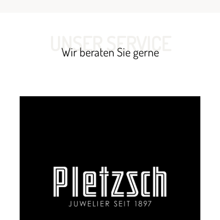
UNSER SERVICE
Wir beraten Sie gerne